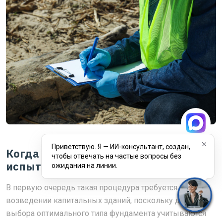
Приветствую. Я — ИИ-консультант, создан,
Когда необходимо проводить
чтобы отвечать на частые вопросы без
испытания грунта?
ожидания на линии.
В первую очередь такая процедура требуется при
возведении капитальных зданий, поскольку для
выбора оптимального типа фундамента учитываются