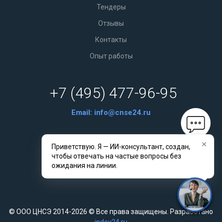
Тендеры
Отзывы
Контакты
Опыт работы
+7 (495) 477-96-95
Email:
info@cnse24.ru
г. Москва ул. Ленинская Слобода, д.19
Приветствую. Я — ИИ-консультант, создан,
чтобы отвечать на частые вопросы без
Связаться с нами
ожидания на линии.
© ООО ЦНСЭ 2014-2026 © Все права защищены. Разработано