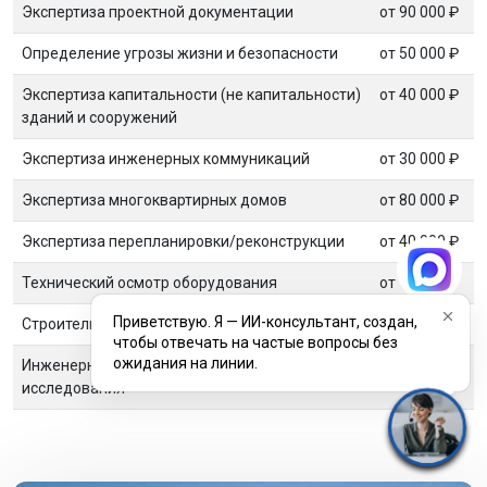
Экспертиза проектной документации
от 90 000 ₽
Определение угрозы жизни и безопасности
от 50 000 ₽
Экспертиза капитальности (не капитальности)
от 40 000 ₽
зданий и сооружений
Экспертиза инженерных коммуникаций
от 30 000 ₽
Экспертиза многоквартирных домов
от 80 000 ₽
Экспертиза перепланировки/реконструкции
от 40 000 ₽
Технический осмотр оборудования
от 10 000 ₽
Приветствую. Я — ИИ-консультант, создан,
Строительные экспертизы и исследования
от 25 000 ₽
чтобы отвечать на частые вопросы без
ожидания на линии.
Инженерно-технические экспертизы и
от 25 000 ₽
исследования